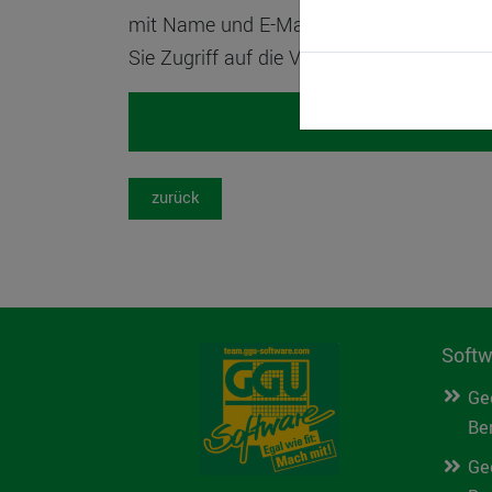
mit Name und E-Mail. Wenn Sie sich nach
Sie Zugriff auf die Videoaufzeichnung.
zurück
Softw
Ge
Be
Ge