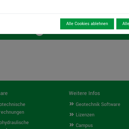
 dem Live-Termin anmelden, erhalten
Alle Cookies ablehnen
All
Webinar ansehen
are
Weitere Infos
otechnische
Geotechnik Software
rechnungen
Lizenzen
ohydraulische
Campus