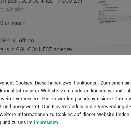
Simon Buß (GGU-CONNECT / GGU ZV)
, wie Sie:
S anzeigen
STRATIG öffnen
eraus in GGU-CONNECT anlegen
nd Planungsbüros sowie Auftraggeber,
 und ihre digitalen Workflows
endet Cookies. Diese haben zwei Funktionen: Zum einen sind 
ktionalität unserer Website. Zum anderen können wir mit Hil
r weiter verbessern. Hierzu werden pseudonymisierte Daten 
und ausgewertet. Das Einverständnis in die Verwendung de
en einfach über einen Link im Browser
 Weitere Informationen zu Cookies auf dieser Website finden 
er Telefon.
g
und zu uns im
Impressum
.
 Sie brauchen, ist eine kurze Anmeldung