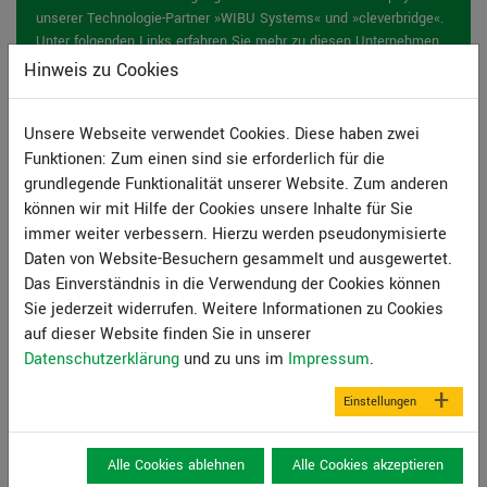
unserer Technologie-Partner »WIBU Systems« und »cleverbridge«.
Unter folgenden Links erfahren Sie mehr zu diesen Unternehmen.
Hinweis zu Cookies
Unsere Webseite verwendet Cookies. Diese haben zwei
Funktionen: Zum einen sind sie erforderlich für die
Zusatzinformationen:
grundlegende Funktionalität unserer Website. Zum anderen
können wir mit Hilfe der Cookies unsere Inhalte für Sie
Handbuch
immer weiter verbessern. Hierzu werden pseudonymisierte
Handbuch Mini-CAD
Daten von Website-Besuchern gesammelt und ausgewertet.
Lizenzvereinbarungen
Das Einverständnis in die Verwendung der Cookies können
Sie jederzeit widerrufen. Weitere Informationen zu Cookies
auf dieser Website finden Sie in unserer
Systemvoraussetzungen
Datenschutzerklärung
und zu uns im
Impressum
.
Pentium III oder höherer Prozessor
Microsoft Windows® 10 (SAC), 11, Server 2016,
Einstellungen
2019 und 2022 kompatibel
500 MB freier Festplattenplatz
Alle Cookies ablehnen
Alle Cookies akzeptieren
DVD-ROM Laufwerk oder Internetverbindung (für