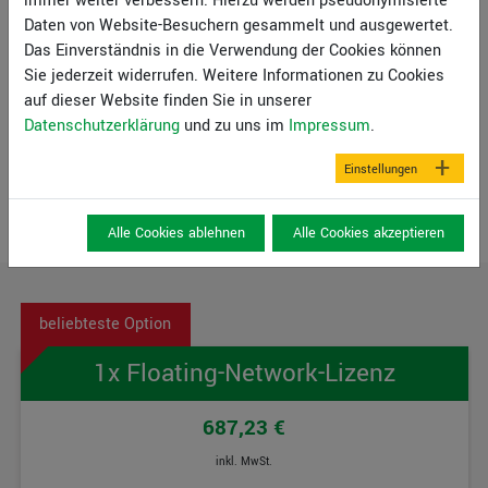
immer weiter verbessern. Hierzu werden pseudonymisierte
Wählen Sie einfach zwischen Präsenz- und Online-
Daten von Website-Besuchern gesammelt und ausgewertet.
Teilnahme aus und erfahren Sie mehr:
Das Einverständnis in die Verwendung der Cookies können
Sie jederzeit widerrufen. Weitere Informationen zu Cookies
auf dieser Website finden Sie in unserer
Setzungsberechnung und
Datenschutzerklärung
und zu uns im
Impressum
.
Präsen
Onlin
Plattenbemessung
z
e
Einstellungen
Alle Cookies ablehnen
Alle Cookies akzeptieren
1x Floating-Network-Lizenz
687,23 €
inkl. MwSt.