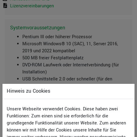
Lizenzvereinbarungen
Systemvoraussetzungen
Pentium III oder höherer Prozessor
Microsoft Windows® 10 (SAC), 11, Server 2016,
2019 und 2022 kompatibel
500 MB freier Festplattenplatz
DVD-ROM Laufwerk oder Internetverbindung (für
Installation)
USB Schnittstelle 2.0 oder schneller (für den
CmStick-Lizenzdongle )
Hinweis zu Cookies
CmAct Lizenzen NICHT auf virtuellen Computern
Unsere Webseite verwendet Cookies. Diese haben zwei
Funktionen: Zum einen sind sie erforderlich für die
Seminare
grundlegende Funktionalität unserer Website. Zum anderen
In der Civilserve Academy bieten wir einzigartige
können wir mit Hilfe der Cookies unsere Inhalte für Sie
Schulungsformate für unsere Softwarelösungen an.