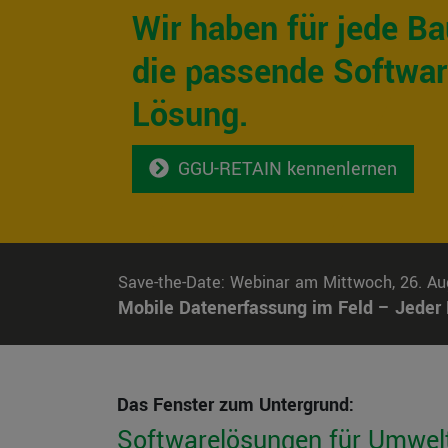
Wir haben für jede B
die passende Softwar
Lösung.
GGU-RETAIN kennenlernen
Save-the-Date: Webinar am Mittwoch, 26. Aug
Mobile Datenerfassung im Feld – Jeder B
Das Fenster zum Untergrund:
Softwarelösungen für Umwelt