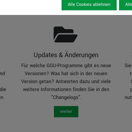
Alle Cookies ablehnen
All
Updates & Änderungen
Für welche GGU-Programme gibt es neue
Sie
und
Versionen? Was hat sich in der neuen
Version getan? Antworten dazu und viele
die
weitere Informationen finden Sie in den
n.
"Changelogs".
nut
weiter