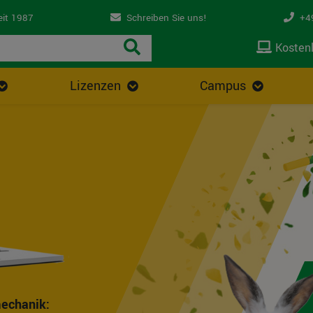
eit 1987
Schreiben Sie uns!
+49
Kostenl
Lizenzen
Campus
echanik: