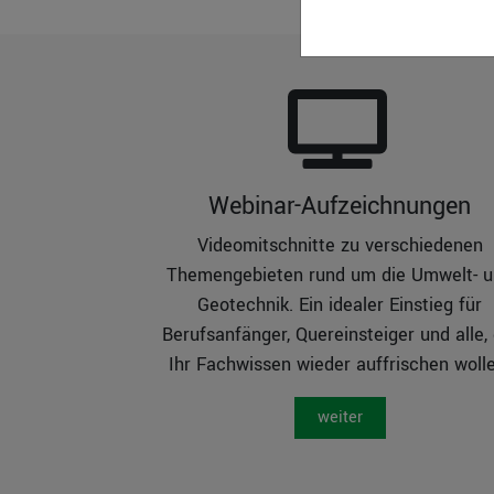
Webinar-Aufzeichnungen
Videomitschnitte zu verschiedenen
Themengebieten rund um die Umwelt- 
Geotechnik. Ein idealer Einstieg für
Berufsanfänger, Quereinsteiger und alle, 
Ihr Fachwissen wieder auffrischen wolle
weiter