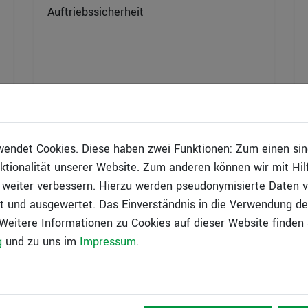
Auftriebssicherheit
BIM in der Geotechnik und
DigitalTwins
endet Cookies. Diese haben zwei Funktionen: Zum einen sind 
ktionalität unserer Website. Zum anderen können wir mit Hil
Softwarelösungen zur digitalen
r weiter verbessern. Hierzu werden pseudonymisierte Daten 
Projektentwicklung für das Fachmodell
und ausgewertet. Das Einverständnis in die Verwendung de
Baugrund
 Weitere Informationen zu Cookies auf dieser Website finden 
g
und zu uns im
Impressum
.