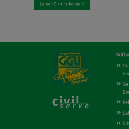
Lernen Sie uns kennen!
Softw
Ge
Be
Ge
Be
Fe
La
BI