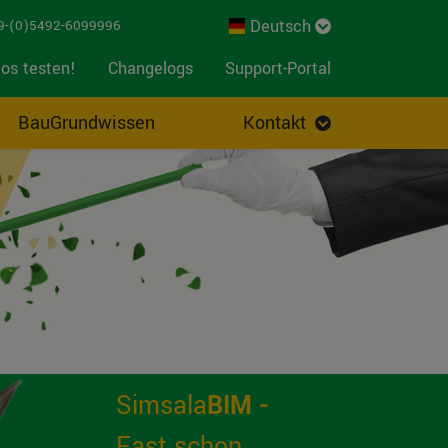
Deutsch
-(0)5492-6099996
os testen!
Changelogs
Support-Portal
BauGrundwissen
Kontakt
Simsala
BIM -
Fast schon