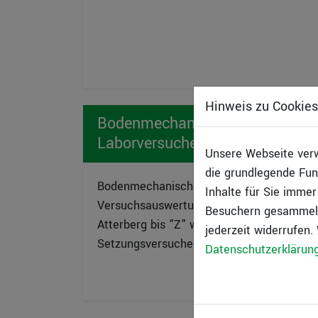
Hinweis zu Cookies
Bodenmechanische
Laborversuche
Unsere Webseite verw
die grundlegende Fun
Bodenmechanische
Inhalte für Sie imme
Versuchsauswertungen von "A" wie
Besuchern gesammelt 
Atterberg bis "Z" wie Zeit-
jederzeit widerrufen.
Setzungsversuche
Datenschutzerklärun