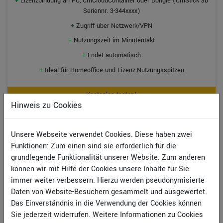
+
Lizenzbindung an PC, CmCloudContainer oder Dongle (CmStick ab
Seriennr. 3-344xxxx)
+
Zugriff über Netzwerk/VPN
+
Nutzungszeit im Minutentakt
+
Endet automatisch
+
Ideal für Homeoffice und Lizenz-Nutzungsspitzen
Kostenlos testen!
Hinweis zu Cookies
Lizenz-Optionen
Unsere Webseite verwendet Cookies. Diese haben zwei
Mit uns finden Sie garantiert das passende
Funktionen: Zum einen sind sie erforderlich für die
Lizenzmodell für Ihren individuellen Bedarf.
grundlegende Funktionalität unserer Website. Zum anderen
können wir mit Hilfe der Cookies unsere Inhalte für Sie
immer weiter verbessern. Hierzu werden pseudonymisierte
Campus-
& Studentenlizenzen
Daten von Website-Besuchern gesammelt und ausgewertet.
Das Einverständnis in die Verwendung der Cookies können
Informationen zu Uni- und Studentenlizenzen
Sie jederzeit widerrufen. Weitere Informationen zu Cookies