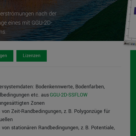
T
serströmungen nach der
age eines mit GGU-2D-
ms.
ngen
Lizenzen
ersystemdaten: Bodenkennwerte, Bodenfarben,
dbedingungen etc. aus
GGU-2D-SSFLOW
 ungesättigten Zonen
 von Zeit-Randbedingungen, z. B. Polygonzüge für
Quellen
 von stationären Randbedingungen, z. B. Potentiale,