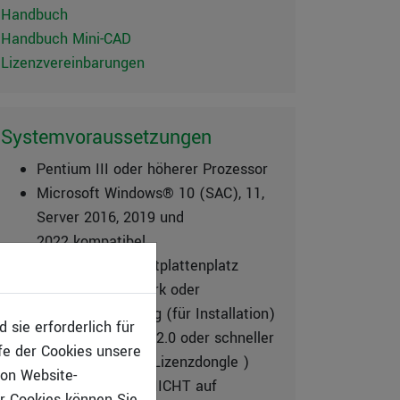
Handbuch
Handbuch Mini-CAD
Lizenzvereinbarungen
Systemvoraussetzungen
Pentium III oder höherer Prozessor
Microsoft Windows® 10 (SAC), 11,
Server 2016, 2019 und
2022 kompatibel
500 MB freier Festplattenplatz
DVD-ROM Laufwerk oder
Internetverbindung (für Installation)
sie erforderlich für
USB Schnittstelle 2.0 oder schneller
fe der Cookies unsere
(für den CmStick-Lizenzdongle )
von Website-
CmAct Lizenzen NICHT auf
r Cookies können Sie