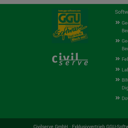
Softw
Ge
Be
Ge
Be
Fe
La
BI
Di
Do
Civilserve GmbH · Exklusivvertrieb GGU-Softw