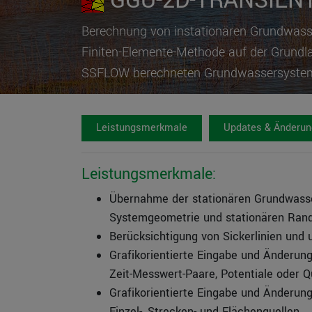
GGU-2D-TRANSIEN
Berechnung von instationären Grundwas
Finiten-Elemente-Methode auf der Grundl
SSFLOW berechneten Grundwassersyste
Leistungsmerkmale
Updates & Änderu
Leistungsmerkmale:
Übernahme der stationären Grundwass
Systemgeometrie und stationären Ran
Berücksichtigung von Sickerlinien und
Grafikorientierte Eingabe und Änderung
Zeit-Messwert-Paare, Potentiale oder 
Grafikorientierte Eingabe und Änderung
Einzel-, Strecken- und Flächenquellen