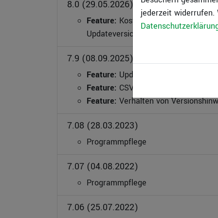
8.0 (29.05.2026)
jederzeit widerrufen.
Feature:
Kostenpflichtiges Major-Up
Datenschutzerklärun
Updateversicherung im Rahmen der 
7.9 (08.09.2025)
Feature:
Update Check: Hinweis auf 
Feature:
CSV-Datenexport
Feature:
Verhalten von Versionshinw
7.08 (28.03.2023)
Programmpflege
7.07 (04.08.2022)
Programmpflege
7.06 (25.07.2022)