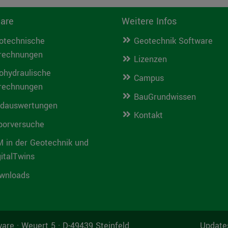
are
Weitere Infos
otechnische
Geotechnik Software
rechnungen
Lizenzen
ohydraulische
Campus
rechnungen
BauGrundwissen
ldauswertungen
Kontakt
borversuche
M in der Geotechnik und
gitalTwins
wnloads
are · Weuert 5 · D-49439 Steinfeld
Update