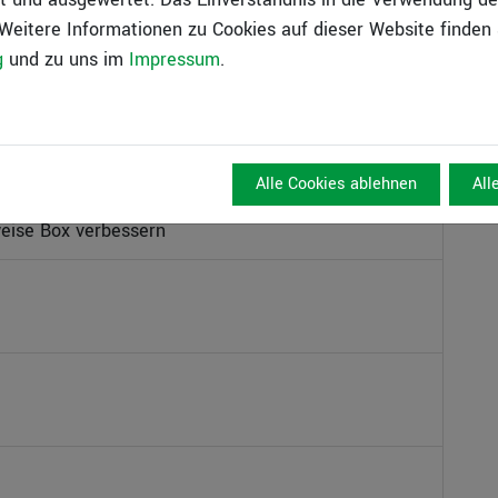
 Weitere Informationen zu Cookies auf dieser Website finden 
date (Für Lizenznehmer mit Abo oder
g
und zu uns im
Impressum
.
Softwareservicevereinbarung kostenlos)
neue verfügbare Versionen und deren Inhalte
Alle Cookies ablehnen
All
eise Box verbessern