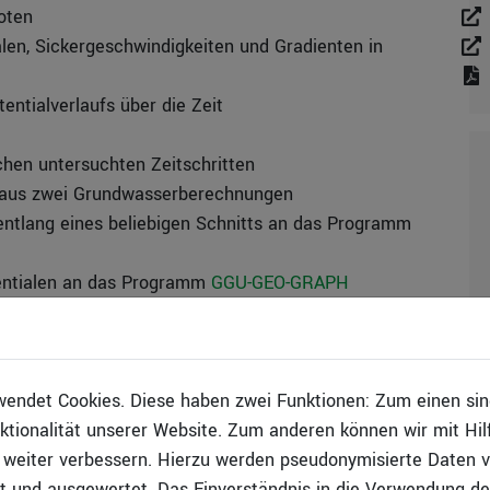
noten
alen, Sickergeschwindigkeiten und Gradienten in
tentialverlaufs über die Zeit
schen untersuchten Zeitschritten
s aus zwei Grundwasserberechnungen
ntlang eines beliebigen Schnitts an das Programm
entialen an das Programm
GGU-GEO-GRAPH
ten, z. B. zur Übernahme in die Textverarbeitung
zlichen Beschriftung der Grafik
endet Cookies. Diese haben zwei Funktionen: Zum einen sind 
ktionalität unserer Website. Zum anderen können wir mit Hil
r weiter verbessern. Hierzu werden pseudonymisierte Daten 
und ausgewertet. Das Einverständnis in die Verwendung de