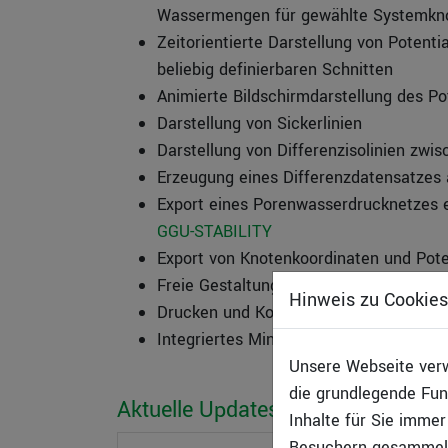
Wassermengen für gewählte Systemk
Zeitorientierte Darstellung von Potenti
beliebig definierbaren Schnitten
Animierte Bildschirmdarstellung des Po
Darstellung von Sickerlinien
Darstellung von Differenzisolinien zwi
Erzeugung eines Differenzdatensatze
Export eines Porenwasserdrucknetzes e
GGU-STABILITY
Export von Knotenkoordinaten und Pot
Freie Gestaltung des Ausgabeblattes
Hinweis zu Cookies
Drucken und Kopieren von Bildausschnit
Integriertes Mini-CAD-System zur zusät
Unsere Webseite verw
die grundlegende Fun
Aktuelle Updates & Änderungen
Inhalte für Sie imme
Besuchern gesammelt 