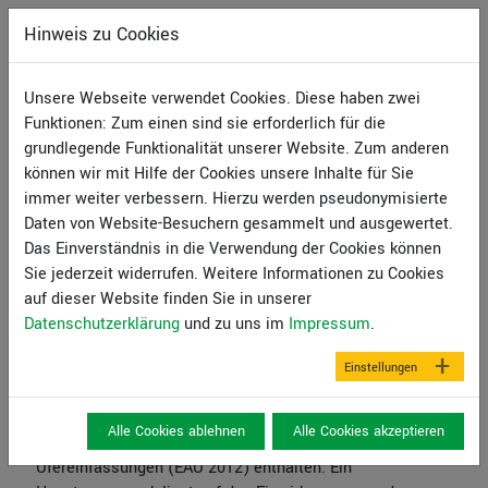
Hinweis zu Cookies
Unsere Webseite verwendet Cookies. Diese haben zwei
Funktionen: Zum einen sind sie erforderlich für die
grundlegende Funktionalität unserer Website. Zum anderen
können wir mit Hilfe der Cookies unsere Inhalte für Sie
immer weiter verbessern. Hierzu werden pseudonymisierte
Daten von Website-Besuchern gesammelt und ausgewertet.
Das Einverständnis in die Verwendung der Cookies können
Sie jederzeit widerrufen. Weitere Informationen zu Cookies
auf dieser Website finden Sie in unserer
Datenschutzerklärung
und zu uns im
Impressum
.
Berechnung und Bemessung von Dalben mit GGU-
Einstellungen
DOLPHIN
Die wesentlichen Grundlagen dieser Neuentwicklung sind
Alle Cookies ablehnen
Alle Cookies akzeptieren
in den Empfehlungen des Arbeitsausschusses
Ufereinfassungen (EAU 2012) enthalten. Ein