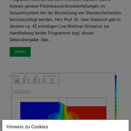
können genaue Porenwasserdruckverteilungen im
Gesamtsystem bei der Beurteilung von Standsicherheiten
berücksichtigt werden. Herr Prof. Dr. Uwe Glabisch gibt in
diesem ca. 45 minütigen Live-Webinar Hinweise zur
Handhabung beider Programme bzgl. dieser
Datenübergabe. Das…
weiter
Hinweis zu Cookies