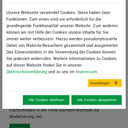
Unsere Webseite verwendet Cookies. Diese haben zwei
Funktionen: Zum einen sind sie erforderlich für die
grundlegende Funktionalität unserer Website. Zum anderen
Einführung in die
können wir mit Hilfe der Cookies unsere Inhalte für Sie
Grundwasserströmungsmodellierung mit GGU-2D-
immer weiter verbessern. Hierzu werden pseudonymisierte
SSFLOW
Daten von Website-Besuchern gesammelt und ausgewertet.
Im Rahmen der Vorlesung "Wasserbau und
Das Einverständnis in die Verwendung der Cookies können
Hochwasserschutz" von Herrn Prof. Dr. Ackermann im
Sie jederzeit widerrufen. Weitere Informationen zu Cookies
Masterstudiengang an der Hochschule München, Fakultät
auf dieser Website finden Sie in unserer
für Bauingenieurwesen, hat Herr Prof. Dr. Buß am
Datenschutzerklärung
und zu uns im
Impressum
.
26.10.2018 ein Webinar zur Einführung in die
Grundwasserströmungsmodellierung mit dem Finite-
Einstellungen
Element-Programm GGU-2D-SSFLOW gehalten.
Der Videomitschnitt zum Webinar richtet sich an
Alle Cookies ablehnen
Alle Cookies akzeptieren
Studierende und Berufseinsteiger, die sich mithilfe von
Fachsoftware in die Finite-Element-Methode zur
Modellierung von…